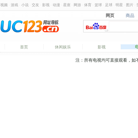
视频
·
游戏
·
小说
·
交友
·
影视
·
动漫
·
星座
·
网游
·
体育
·
篮球
·
足球
·
明星
·
图片
·
网页
商品
网页
商品
首页
休闲娱乐
影视
注：所有电视均可直接观看，如不能