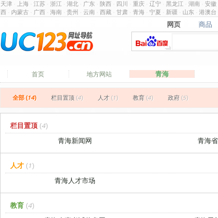
天津
·
上海
·
江苏
·
浙江
·
湖北
·
广东
·
陕西
·
四川
·
重庆
·
辽宁
·
黑龙江
·
湖南
·
安徽
西
·
内蒙古
·
广西
·
海南
·
贵州
·
云南
·
西藏
·
甘肃
·
青海
·
宁夏
·
新疆
·
山东
·
港澳台
网页
商品
网页
商品
青海
首页
地方网站
全部 (14)
栏目置顶
(4)
人才
(1)
教育
(4)
政府
(5)
栏目置顶
(4)
青海新闻网
青海
人才
(1)
青海人才市场
教育
(4)