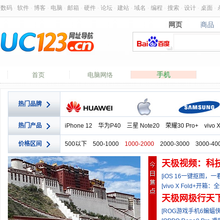
数码
·
软件
·
博客
·
电脑
·
邮箱
·
硬件
·
论坛
·
建站
·
域名
·
编程
·
搜索
·
设计
·
桌面
·
网页
商品
网页
商品
手机
首页
电脑网络