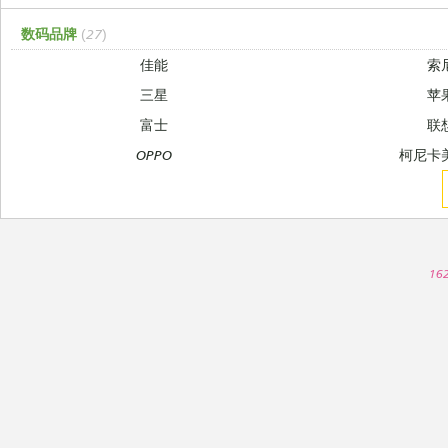
数码品牌
(27)
佳能
索
三星
苹
富士
联
OPPO
柯尼卡
16