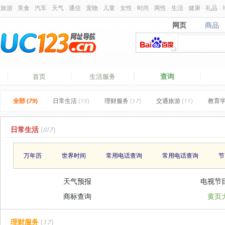
旅游
·
美食
·
汽车
·
天气
·
通信
·
宠物
·
儿童
·
女性
·
时尚
·
两性
·
生活
·
健康
·
礼品
·
网页
商品
网页
商品
查询
首页
生活服务
全部 (79)
日常生活
(15)
理财服务
(17)
交通旅游
(11)
教育
日常生活
(8/7)
万年历
世界时间
常用电话查询
常用电话查询
节
天气预报
电视节
商标查询
黄页
理财服务
(17)