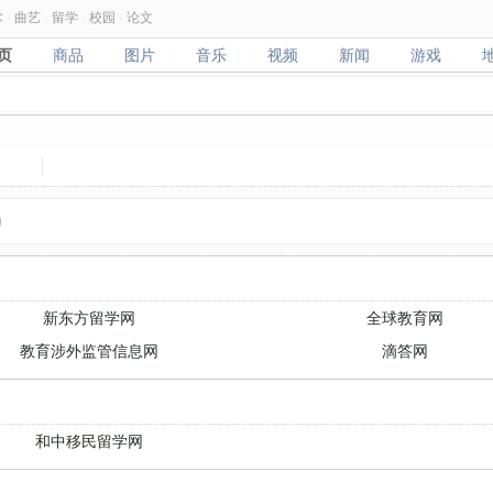
术
·
曲艺
·
留学
·
校园
·
论文
页
商品
图片
音乐
视频
新闻
游戏
页
商品
图片
音乐
视频
新闻
游戏
)
新东方留学网
全球教育网
教育涉外监管信息网
滴答网
和中移民留学网