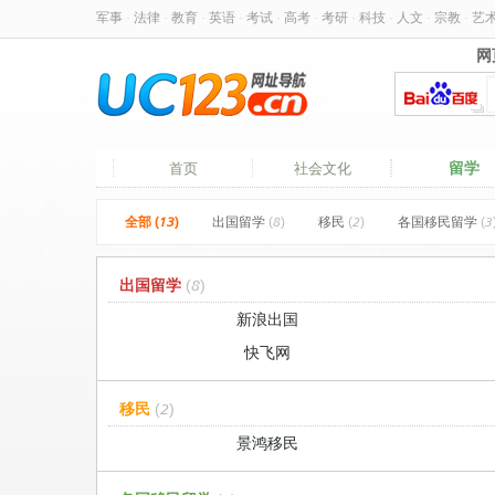
军事
·
法律
·
教育
·
英语
·
考试
·
高考
·
考研
·
科技
·
人文
·
宗教
·
艺
网
网
留学
首页
社会文化
全部 (13)
出国留学
(8)
移民
(2)
各国移民留学
(3
出国留学
(8)
新浪出国
快飞网
移民
(2)
景鸿移民