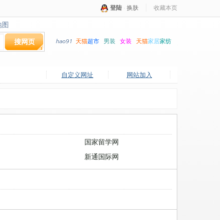
登陆
·
换肤
收藏本页
地图
地图
搜网页
hao91
天猫
超市
男装
女装
天猫
家居
家纺
自定义网址
网站加入
国家留学网
新通国际网