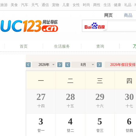
旅游
·
美食
·
汽车
·
天气
·
通信
·
宠物
·
儿童
·
女性
·
时尚
·
两性
·
生活
·
健康
·
礼品
·
网页
商品
网页
商品
首页
生活服务
查询